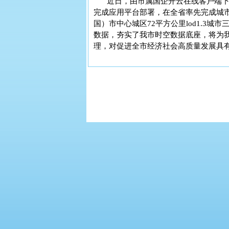
近日，由市属国企开云在线客户端下
完成应用平台部署，在全省率先完成城
国）市中心城区72平方公里lod1.3
数据，夯实了我市时空数据底座，将为
理，对促进全市经济社会高质量发展具