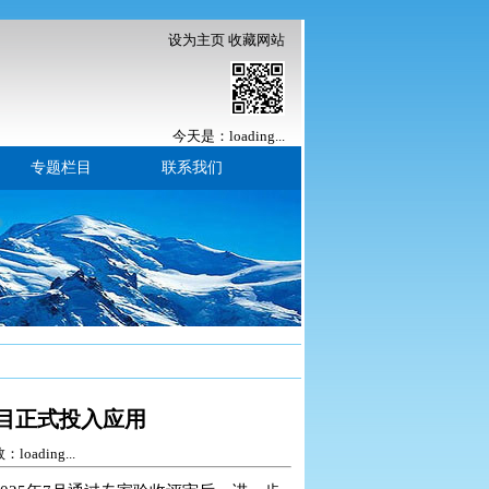
设为主页
收藏网站
今天是：
loading...
专题栏目
联系我们
目正式投入应用
数：
loading...