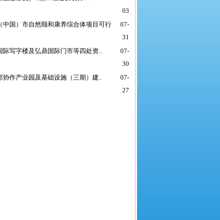
03
（中国）市自然颐和康养综合体项目可行
07-
31
国际写字楼及弘鼎国际门市等四处资..
07-
30
部协作产业园及基础设施（三期）建..
07-
27