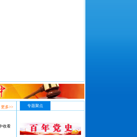
专题聚点
更多>>
中收看