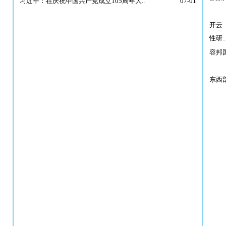
习近平：在庆祝中国共产党成立105周年大..
07-01
开云
性研..
容邦
东西