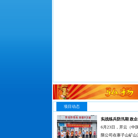
项目动态
实战练兵防汛期 政
6月23日，开云（中
限公司在寨子山矿山开展