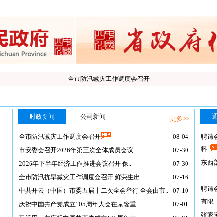
全市防汛减灾工作调度会召开
时政要闻
公司新闻
更多>>
全市防汛减灾工作调度会召开
08-04
聘请
料..
市安委会召开2026年第三次全体成员会议..
07-30
东西
2026年下半年经济工作推进会议召开 保..
07-30
全市防汛抗旱减灾工作调度会召开 鲜荣生出..
07-16
聘请
中共开云（中国）市委五届十二次全会举行 全会由市..
07-10
有限..
庆祝中国共产党成立105周年大会在京隆重..
07-01
张家