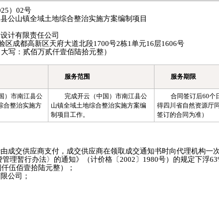
5）02号
江县公山镇全域土地综合整治实施方案编制项目
划设计有限责任公司
区成都高新区天府大道北段1700号2栋1单元16层1606号
0元（大写：贰佰万贰仟壹佰陆拾元整）
服务范围
服务期限
国）市南江县公
完成开云（中国）市南江县公
合同签订后60个
综合整治实施方
山镇全域土地综合整治实施方案编
得四川省自然资源厅
制项目工作。
签订的合同为准）
费由成交供应商支付，成交供应商在领取成交通知书时向代理机构一
理暂行办法〉的通知》（计价格〔2002〕1980号）的规定下浮6
捌仟伍佰壹拾陆元整）；
有限公司；