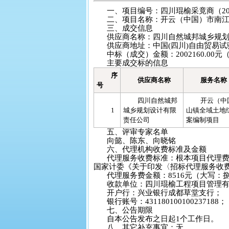
一、项目编号：四川琨榆采竟商（202
二、项目名称：开云（中国）市南
三、成交信息
供应商名称：四川自然城邦城乡规
供应商地址：中国(四川)自由贸易试验
中标（成交）金额：2002160.0
主要成交标的信息
序
供应商名称
服务名称
号
四川自然城邦
开云（中
1
城乡规划设计有限
山镇全域土地
责任公司
案编制项目
五、评审专家名单
向懿、陈东、向晓铭
六、代理机构收费标准及金额
代理服务收费标准：根本项目代理
国家计委《关于印发〈招标代理服务收费管
代理服务费金额：8516元（大写：
收款单位：四川琨榆工程项目管理
开户行：兴业银行成都草堂支行；
银行账号：431180100100237188；
七、公告期限
自本公告发布之日起1个工作日。
八、其它补充事宜：无