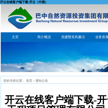
开云在线客户端下载-开云（中国）
主页
简介概况
党建暨党风廉洁
业务发
您的当前位置：
首页
> 通知公告
开云在线客户端下载-开