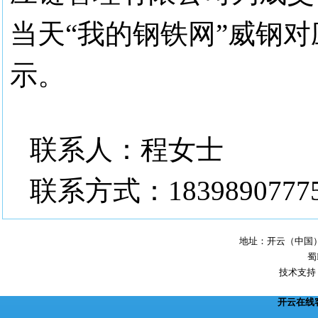
当天“我的钢铁网”威钢对
示。
联系人：程女士
联系方式：1839890777
地址：开云（中国）经
蜀
技术支持
开云在线