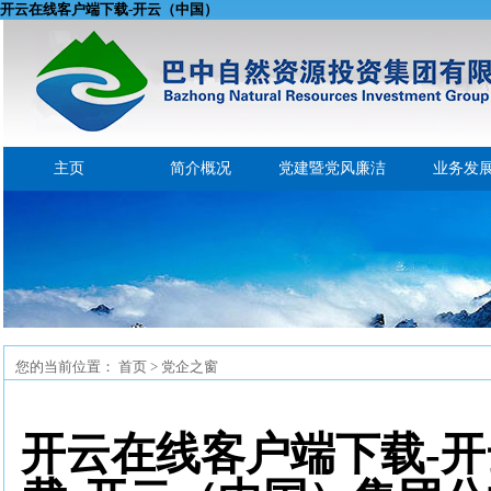
开云在线客户端下载-开云（中国）
主页
简介概况
党建暨党风廉洁
业务发
您的当前位置：
首页
> 党企之窗
开云在线客户端下载-开