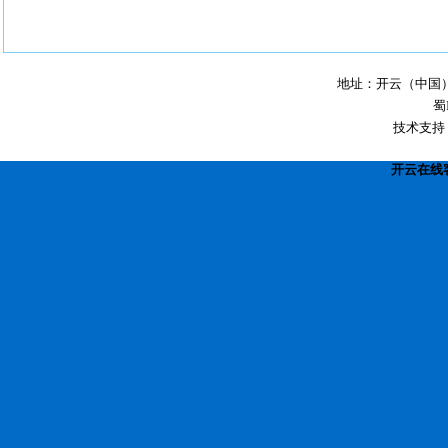
地址：开云（中国）经
蜀
技术支持
开云在线