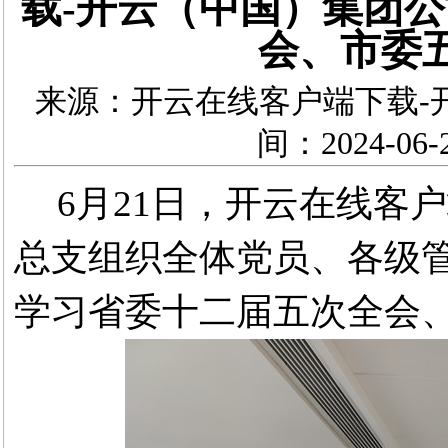
载-开云（中国）集团公
会、市委
来源：开云在线客户端下载-
间：2024-0
6月21日，开云在线客
总支组织全体党员、各级
学习省委十二届五次全会