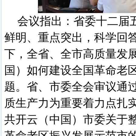
会议指出：省委十二届
鲜明、重点突出，科学回
下，全省、全市高质量发展
国）如何建设全国革命老
题。省、市委全会审议通
质生产力为重要着力点扎
共开云（中国）市委关于
革命老区振兴发展示范市